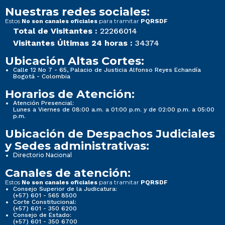
Nuestras redes sociales:
Estos
para tramitar
No son canales oficiales
PQRSDF
Total de Visitantes :
22266014
Visitantes Últimas 24 horas :
34374
Ubicación Altas Cortes:
Calle 12 No 7 - 65, Palacio de Justicia Alfonso Reyes Echandía
Bogotá - Colombia
Horarios de Atención:
Atención Presencial:
Lunes a Viernes de 08:00 a.m. a 01:00 p.m. y de 02:00 p.m. a 05:00
p.m.
Ubicación de Despachos Judiciales
y Sedes administrativas:
Directorio Nacional
Canales de atención:
Estos
para tramitar
No son canales oficiales
PQRSDF
Consejo Superior de la Judicatura:
(+57) 601 - 565 8500
Corte Constitucional:
(+57) 601 - 350 6200
Consejo de Estado:
(+57) 601 - 350 6700