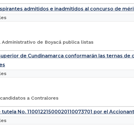
aspirantes admitidos e inadmitidos al concurso de mér
les
l Administrativo de Boyacá publica listas
Superior de Cundinamarca conformarán las ternas de 
es
les
 candidatos a Contralores
 tutela No. 11001221500020110073701 por el Accionan
les