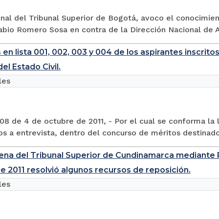
nal del Tribunal Superior de Bogotá, avoco el conocimien
abio Romero Sosa en contra de la Dirección Nacional de A
 en lista 001, 002, 003 y 004 de los aspirantes inscrit
el Estado Civil.
les
8 de 4 de octubre de 2011, - Por el cual se conforma la l
s a entrevista, dentro del concurso de méritos destinado 
lena del Tribunal Superior de Cundinamarca mediante Re
e 2011 resolvió algunos recursos de reposición.
les