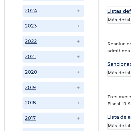
2024
Listas de
Más detal
2023
2022
Resolucion
admitidos 
2021
Sancionad
2020
Más detal
2019
Tres meses
2018
Fiscal 13 
Lista de 
2017
Más detal