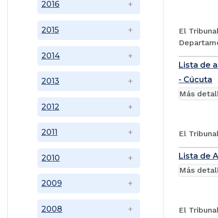
2016
2015
El Tribuna
Departamen
2014
Lista de 
- Cúcuta
2013
Más detal
2012
2011
El Tribuna
Lista de 
2010
Más detal
2009
2008
El Tribuna