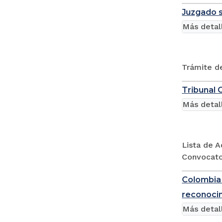
Juzgado s
Más detal
Trámite de
Tribunal 
Más detal
Lista de A
Convocato
Colombia 
reconocim
Más detal