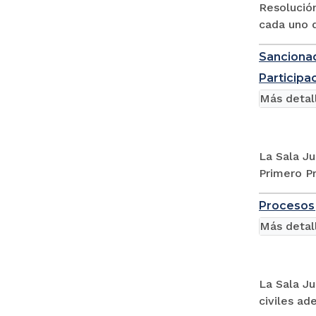
Resolución
cada uno d
Sancionad
Participa
Más detal
La Sala Ju
Primero Pr
Procesos 
Más detal
La Sala Ju
civiles ad