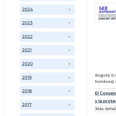
2024
2023
2022
2021
2020
Bogotá D.C
2019
hombres) s
2018
El Consej
y la prote
2017
Más detal