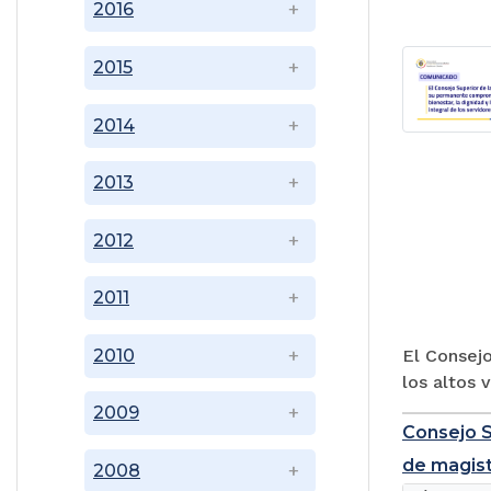
2016
2015
2014
2013
2012
2011
El Consejo
2010
los altos 
2009
Consejo S
de magist
2008