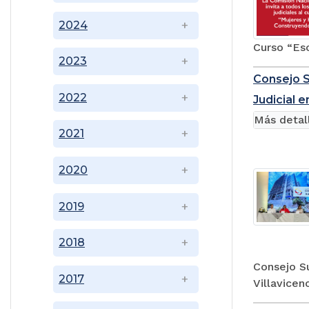
2024
Curso “Es
2023
Consejo S
2022
Judicial e
Más detal
2021
2020
2019
2018
Consejo Su
2017
Villavicen