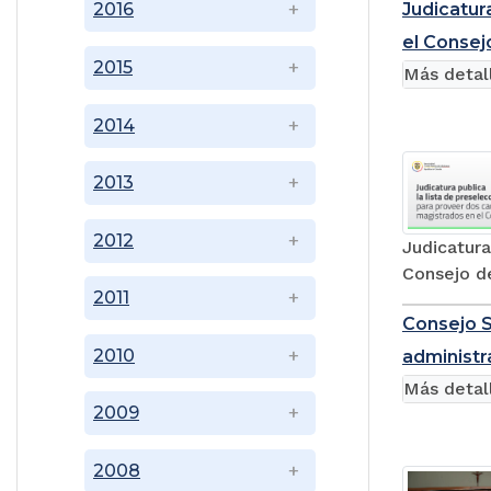
Judicatur
2016
el Consej
2015
Más detal
2014
2013
2012
Judicatura
Consejo d
2011
Consejo S
2010
administra
Más detal
2009
2008