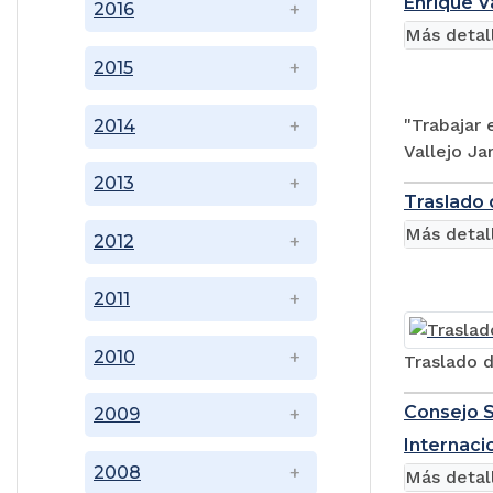
Enrique V
2016
Más detal
2015
"Trabajar 
2014
Vallejo Ja
2013
Traslado 
Más detal
2012
2011
2010
Traslado 
Consejo S
2009
Internaci
2008
Más detal