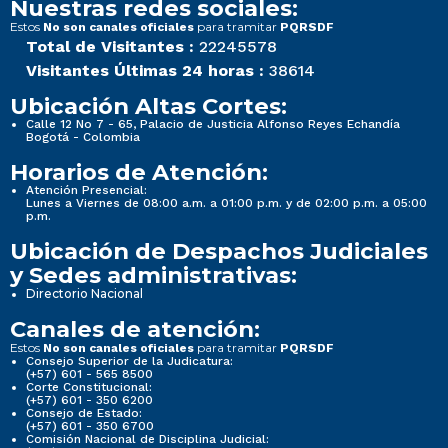
Nuestras redes sociales:
Estos
para tramitar
No son canales oficiales
PQRSDF
Total de Visitantes :
22245578
Visitantes Últimas 24 horas :
38614
Ubicación Altas Cortes:
Calle 12 No 7 - 65, Palacio de Justicia Alfonso Reyes Echandía
Bogotá - Colombia
Horarios de Atención:
Atención Presencial:
Lunes a Viernes de 08:00 a.m. a 01:00 p.m. y de 02:00 p.m. a 05:00
p.m.
Ubicación de Despachos Judiciales
y Sedes administrativas:
Directorio Nacional
Canales de atención:
Estos
para tramitar
No son canales oficiales
PQRSDF
Consejo Superior de la Judicatura:
(+57) 601 - 565 8500
Corte Constitucional:
(+57) 601 - 350 6200
Consejo de Estado:
(+57) 601 - 350 6700
Comisión Nacional de Disciplina Judicial: