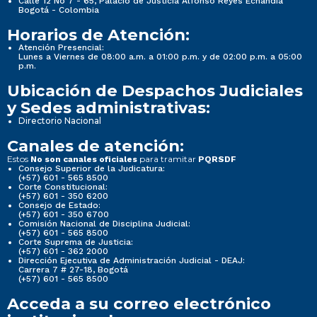
Calle 12 No 7 - 65, Palacio de Justicia Alfonso Reyes Echandía
Bogotá - Colombia
Horarios de Atención:
Atención Presencial:
Lunes a Viernes de 08:00 a.m. a 01:00 p.m. y de 02:00 p.m. a 05:00
p.m.
Ubicación de Despachos Judiciales
y Sedes administrativas:
Directorio Nacional
Canales de atención:
Estos
para tramitar
No son canales oficiales
PQRSDF
Consejo Superior de la Judicatura:
(+57) 601 - 565 8500
Corte Constitucional:
(+57) 601 - 350 6200
Consejo de Estado:
(+57) 601 - 350 6700
Comisión Nacional de Disciplina Judicial:
(+57) 601 - 565 8500
Corte Suprema de Justicia:
(+57) 601 - 362 2000
Dirección Ejecutiva de Administración Judicial - DEAJ:
Carrera 7 # 27-18, Bogotá
(+57) 601 - 565 8500
Acceda a su correo electrónico