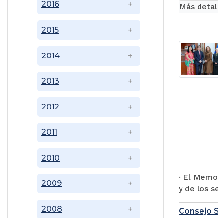
2016
Más detal
2015
2014
2013
2012
2011
2010
· El Memor
2009
y de los s
2008
Consejo Su