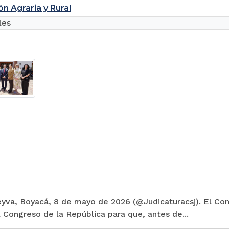
ón Agraria y Rural
les
eyva, Boyacá, 8 de mayo de 2026 (@Judicaturacsj). El Con
 Congreso de la República para que, antes de...