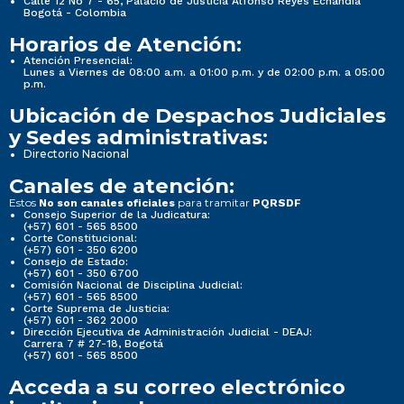
Calle 12 No 7 - 65, Palacio de Justicia Alfonso Reyes Echandía
Bogotá - Colombia
Horarios de Atención:
Atención Presencial:
Lunes a Viernes de 08:00 a.m. a 01:00 p.m. y de 02:00 p.m. a 05:00
p.m.
Ubicación de Despachos Judiciales
y Sedes administrativas:
Directorio Nacional
Canales de atención:
Estos
para tramitar
No son canales oficiales
PQRSDF
Consejo Superior de la Judicatura:
(+57) 601 - 565 8500
Corte Constitucional:
(+57) 601 - 350 6200
Consejo de Estado:
(+57) 601 - 350 6700
Comisión Nacional de Disciplina Judicial:
(+57) 601 - 565 8500
Corte Suprema de Justicia:
(+57) 601 - 362 2000
Dirección Ejecutiva de Administración Judicial - DEAJ:
Carrera 7 # 27-18, Bogotá
(+57) 601 - 565 8500
Acceda a su correo electrónico