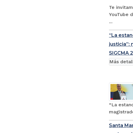
Te invitam
YouTube d
...
“La estand
justicia”
SIGCMA 
Más detal
“La estand
magistrado
Santa Mar