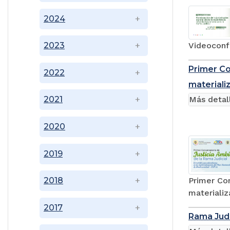
2024
Videoconfe
2023
Primer Co
2022
materiali
Más detal
2021
2020
2019
Primer Con
2018
materializ
2017
Rama Judi