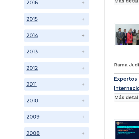
Más detal
2016
2015
2014
2013
Rama Judic
2012
Expertos 
2011
Internaci
Más detal
2010
2009
2008