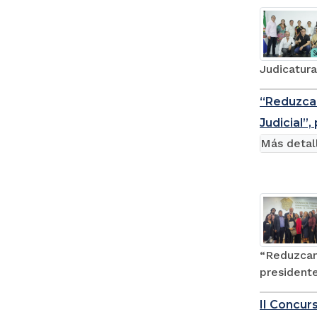
Judicatura
“Reduzcan
Judicial”
Más detal
“Reduzcan 
presidente
II Concur