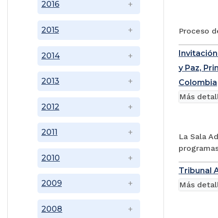
2016
2015
Proceso d
Invitación
2014
y Paz, Pr
2013
Colombia
Más detal
2012
2011
La Sala Ad
programas 
2010
Tribunal 
2009
Más detal
2008