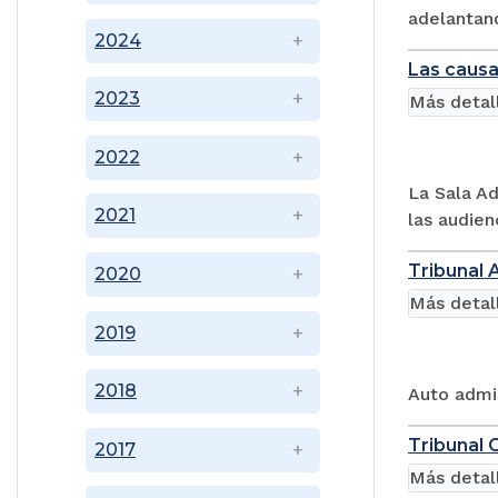
adelantand
2024
Las causa
2023
Más detal
2022
La Sala Ad
2021
las audien
Tribunal 
2020
Más detal
2019
2018
Auto admi
Tribunal 
2017
Más detal