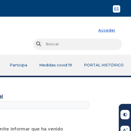
ES
Spani
Acceder
Busc
Buscar
Participa
Medidas covid 19
PORTAL HISTÓRICO
al
rmite informar que ha venido