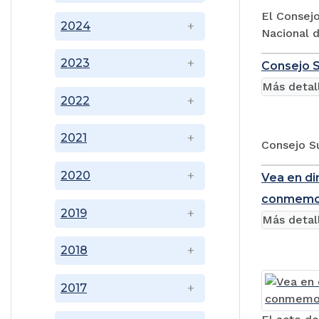
El Consejo
2024
Nacional d
2023
Consejo S
Más detal
2022
2021
Consejo Su
2020
Vea en di
conmemora
2019
Más detal
2018
2017