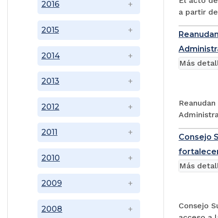
El acto d
2016
a partir de
2015
Reanudan 
Administr
2014
Más detal
2013
Reanudan c
2012
Administra
2011
Consejo S
fortalecer
2010
Más detal
2009
Consejo Su
2008
acceso a la