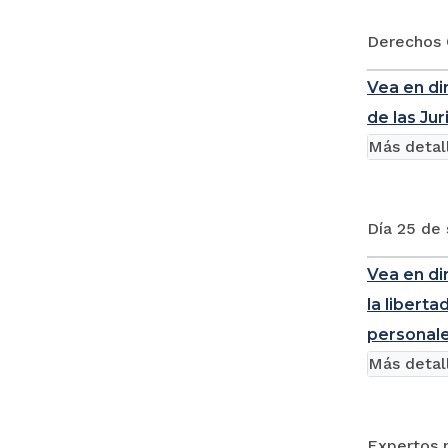
Derechos 
Vea en di
de las Jur
Más detal
Día 25 de 
Vea en dir
la liberta
personal
Más detal
Expertos n