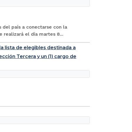
s del país a conectarse con la
 realizará el día martes 8...
a lista de elegibles destinada a
ección Tercera y un (1) cargo de