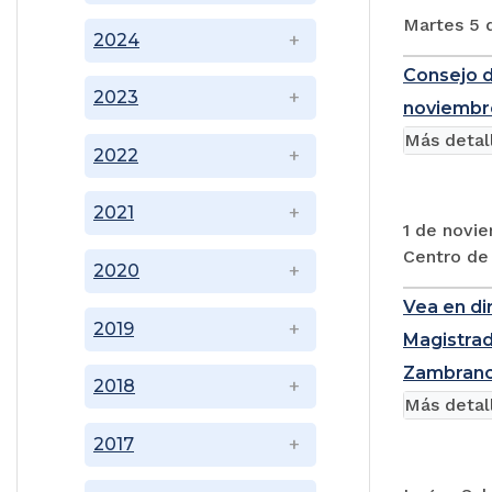
Martes 5 
2024
Consejo de
2023
noviembr
Más detal
2022
2021
1 de novie
Centro de
2020
Vea en di
2019
Magistrad
Zambrano
2018
Más detal
2017