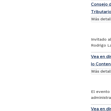
Consejo d
Tributari
Más detal
Invitado a
Rodrigo La
Vea en dir
lo Conten
Más detal
El evento 
administra
Vea en di