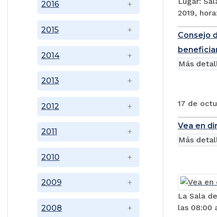
Lugar: Sal
2016
2019, hora
2015
Consejo d
beneficiar
2014
Más detal
2013
17 de octu
2012
Vea en dir
2011
Más detal
2010
2009
La Sala de
las 08:00 a
2008