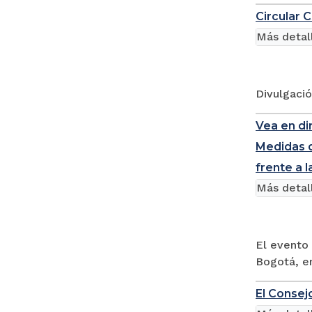
Circular 
Más detal
Divulgació
Vea en di
Medidas d
frente a l
Más detal
El evento 
Bogotá, en
El Consej