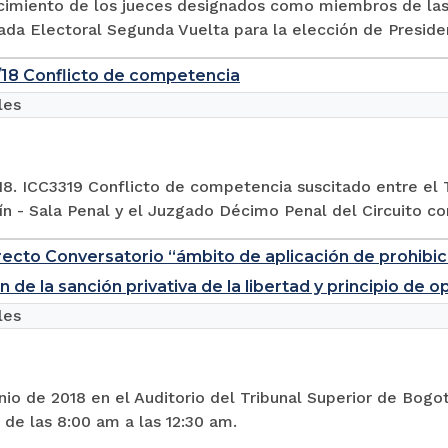
cimiento de los jueces designados como miembros de las
ada Electoral Segunda Vuelta para la elección de Presiden
18 Conflicto de competencia
les
8. ICC3319 Conflicto de competencia suscitado entre el Tr
n - Sala Penal y el Juzgado Décimo Penal del Circuito con
recto Conversatorio “ámbito de aplicación de prohibicio
n de la sanción privativa de la libertad y principio de 
les
unio de 2018 en el Auditorio del Tribunal Superior de Bogo
de las 8:00 am a las 12:30 am.