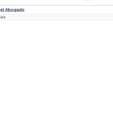
 del Abogado
les