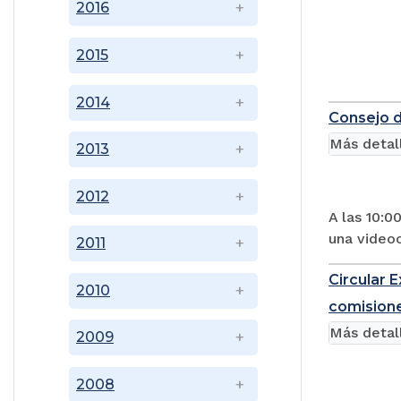
2016
2015
2014
Consejo d
Más detal
2013
2012
A las 10:0
una video
2011
Circular 
2010
comisione
Más detal
2009
2008