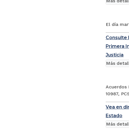
Más detal
El día mar
Consulte 
Primera I
Justicia
Más detal
Acuerdos 
10987, PC
Vea en di
Estado
Más detal