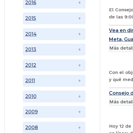
2016
El Consejo
de las 9:0
2015
Vea en di
2014
Meta, Gua
Más detal
2013
2012
Con el obj
y qué medi
2011
Consejo d
2010
Más detal
2009
Hoy 12 de 
2008