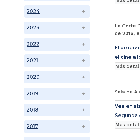
Más detal
2024
La Corte C
2023
de 2016, e
2022
El progra
el cine a
2021
Más detal
2020
Sala de Au
2019
Vea en st
2018
Segunda d
Más detal
2017