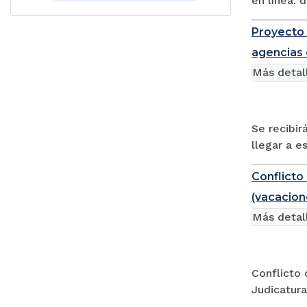
en línea: d
Proyecto d
agencias
Más detal
Se recibir
llegar a e
Conflicto
(vacacion
Más detal
Conflicto 
Judicatura