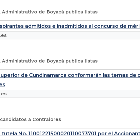
l Administrativo de Boyacá publica listas
aspirantes admitidos e inadmitidos al concurso de mér
les
l Administrativo de Boyacá publica listas
Superior de Cundinamarca conformarán las ternas de 
es
les
 candidatos a Contralores
 tutela No. 11001221500020110073701 por el Accionan