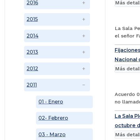
Más detal
2016
2015
La Sala Pe
2014
el señor F
Fijaciones
2013
Nacional d
2012
Más detal
2011
Acuerdo 00
01 - Enero
no llamado
La Sala P
02- Febrero
octubre d
03 - Marzo
Más detal