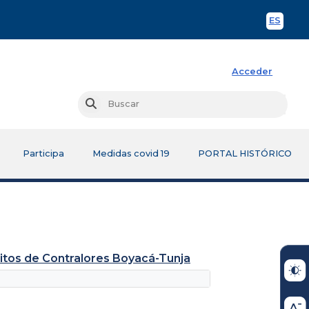
ES
Spani
Acceder
Busc
Buscar
Participa
Medidas covid 19
PORTAL HISTÓRICO
ritos de Contralores Boyacá-Tunja