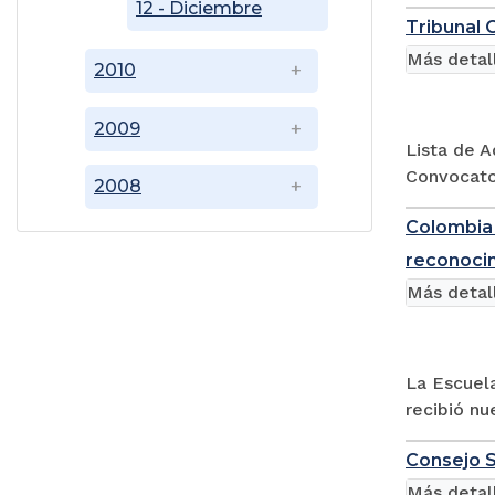
12 - Diciembre
Tribunal 
Más detal
2010
2009
Lista de A
Convocato
2008
Colombia 
reconocim
Más detal
La Escuela
recibió nu
Consejo S
Más detal