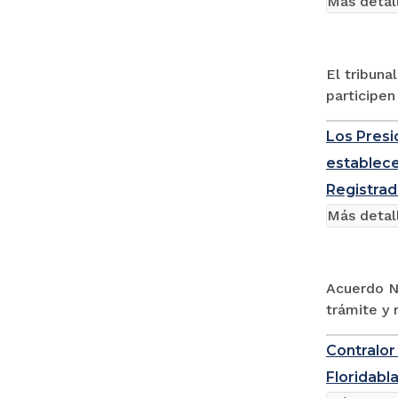
Más detal
El tribuna
participen
Los Presi
establece
Registrad
Más detal
Acuerdo No
trámite y 
Contralor
Floridabl