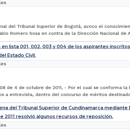
les
nal del Tribunal Superior de Bogotá, avoco el conocimien
abio Romero Sosa en contra de la Dirección Nacional de A
 en lista 001, 002, 003 y 004 de los aspirantes inscrit
el Estado Civil.
les
8 de 4 de octubre de 2011, - Por el cual se conforma la l
s a entrevista, dentro del concurso de méritos destinado 
lena del Tribunal Superior de Cundinamarca mediante Re
e 2011 resolvió algunos recursos de reposición.
les