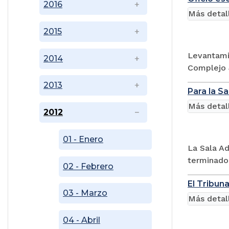
2016
Más detal
2015
Levantamie
2014
Complejo J
2013
Para la Sa
Más detal
2012
01 - Enero
La Sala Ad
terminado 
02 - Febrero
El Tribun
03 - Marzo
Más detal
04 - Abril