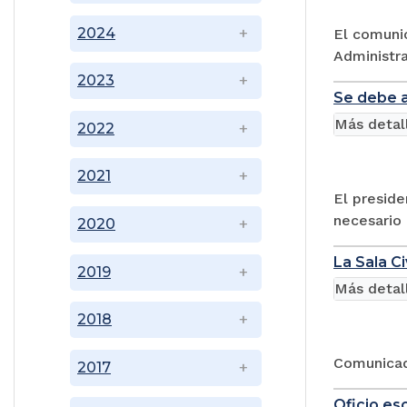
2024
El comunic
Administra
2023
Se debe a
Más detal
2022
2021
El preside
necesario 
2020
La Sala C
2019
Más detal
2018
Comunicado
2017
Oficio es