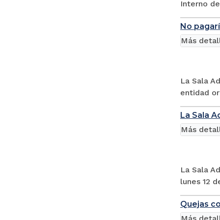
Interno de
No pagaría
Más detal
La Sala Ad
entidad or
La Sala A
Más detal
La Sala Ad
lunes 12 d
Quejas co
Más detal