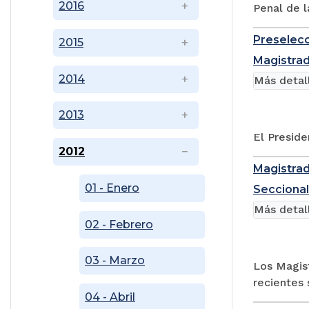
2016
Penal de l
Preselecc
2015
Magistrad
2014
Más detal
2013
El Presid
2012
Magistrad
01 - Enero
Seccional
Más detal
02 - Febrero
03 - Marzo
Los Magist
recientes 
04 - Abril