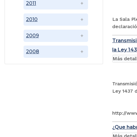
2011
La Sala Pl
2010
declaració
2009
Transmisi
la Ley 14
2008
Más detal
Transmisió
Ley 1437 d
http://ww
¿Que habr
Más detal