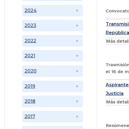
2024
Convocator
Transmisi
2023
República
2022
Más detal
2021
Trasmisión
2020
el 16 de m
Aspirante
2019
Justicia
2018
Más detal
2017
Resúmenes