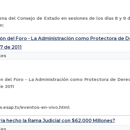
ena del Consejo de Estado en sesiones de los días 8 y 9 
n:
ón del Foro - La Administración como Protectora de De
37 de 2011
les
n del Foro - La Administración como Protectora de Derech
e 2011
w.esap.tv/eventos-en-vivo.html
ía hecho la Rama Judicial con $62.000 Millones?
les