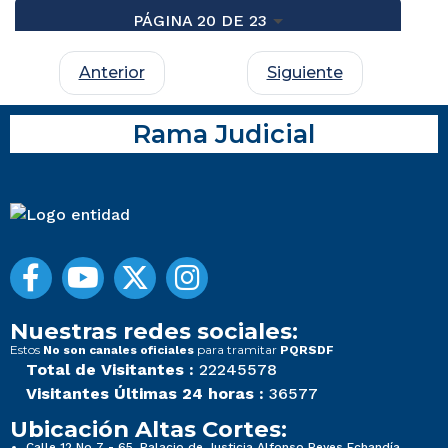
PÁGINA 20 DE 23
Anterior
Siguiente
Rama Judicial
Nuestras redes sociales:
Estos
para tramitar
No son canales oficiales
PQRSDF
Total de Visitantes :
22245578
Visitantes Últimas 24 horas :
36577
Ubicación Altas Cortes:
Calle 12 No 7 - 65, Palacio de Justicia Alfonso Reyes Echandía