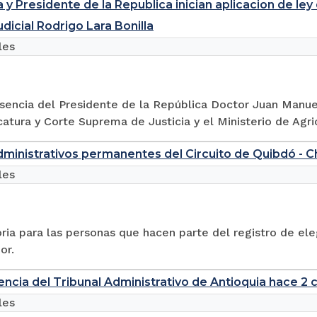
 y Presidente de la Republica inician aplicacion de ley 
dicial Rodrigo Lara Bonilla
les
esencia del Presidente de la República Doctor Juan Manue
catura y Corte Suprema de Justicia y el Ministerio de Agricu
ministrativos permanentes del Circuito de Quibdó - C
les
ia para las personas que hacen parte del registro de eleg
or.
encia del Tribunal Administrativo de Antioquia hace 2 
les