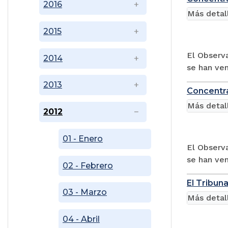
2016
Más detal
2015
El Observa
2014
se han ven
2013
Concentra
Más detal
2012
01 - Enero
El Observa
se han ven
02 - Febrero
El Tribuna
03 - Marzo
Más detal
04 - Abril