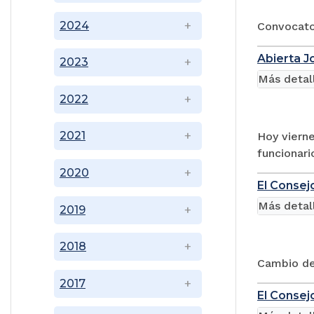
2024
Convocator
Abierta J
2023
Más detal
2022
2021
Hoy vierne
funcionari
2020
El Consej
Más detal
2019
2018
Cambio de 
2017
El Consej