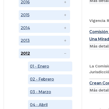
Más detal
2016
2015
Vigencia R
2014
Comisión I
Una Mirad
2013
Más detal
2012
La Comisió
01 - Enero
Jurisdicci
02 - Febrero
Crean Com
Más detal
03 - Marzo
04 - Abril