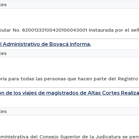
les
pular No. 63001333100420100043001 instaurada por el señ
al Administrativo de Boyacá informa,
les
ia para todas las personas que hacen parte del Registro 
ón de los viajes de magistrados de Altas Cortes Reali
les
ministrativa del Consejo Superior de la Judicatura se perm