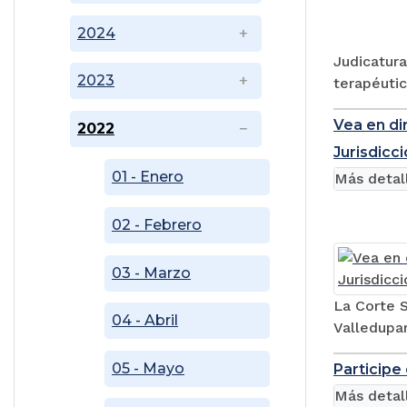
2024
Judicatura
2023
terapéutic
Vea en di
2022
Jurisdicc
01 - Enero
Más detal
02 - Febrero
03 - Marzo
La Corte S
04 - Abril
Valledupar
05 - Mayo
Participe
Más detal