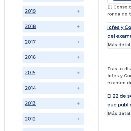
El Consejo
2019
ronda de t
2018
Icfes y C
del exam
2017
Más detal
2016
Tras lo di
2015
Icfes y Co
examen de
2014
El 22 de 
2013
que publi
Más detal
2012