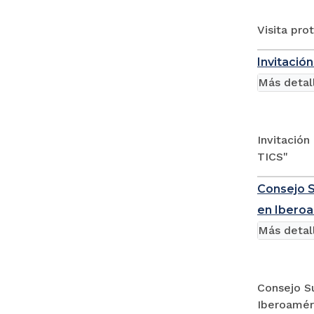
Visita pro
Invitació
Más detal
Invitación
TICS"
Consejo S
en Ibero
Más detal
Consejo Su
Iberoamér