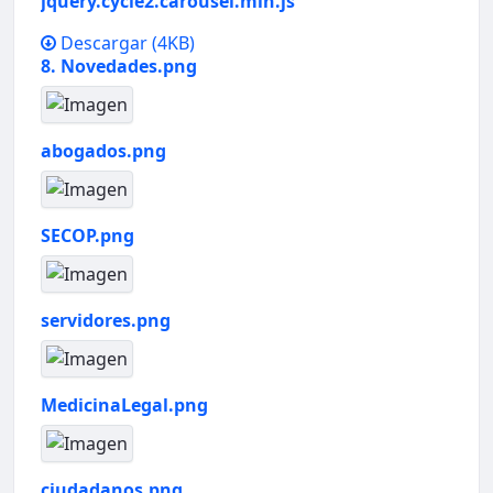
jquery.cycle2.carousel.min.js
Descargar
(4KB)
8. Novedades.png
abogados.png
SECOP.png
servidores.png
MedicinaLegal.png
ciudadanos.png