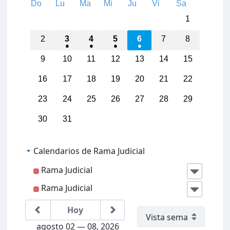
Do
Lu
Ma
Mi
Ju
Vi
Sa
01:00
1
02:00
2
3
4
5
6
7
8
03:00
9
10
11
12
13
14
15
16
17
18
19
20
21
22
04:00
23
24
25
26
27
28
29
05:00
30
31
06:00
Calendarios de Rama Judicial
07:00
Rama Judicial
Rama Judicial
08:00
IIICon
greso
Region
Hoy
al
09:00
Jurisdi
agosto 02 — 08, 2026
cción