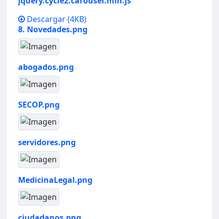
jquery.cycle2.carousel.min.js
Descargar
(4KB)
8. Novedades.png
abogados.png
SECOP.png
servidores.png
MedicinaLegal.png
ciudadanos.png