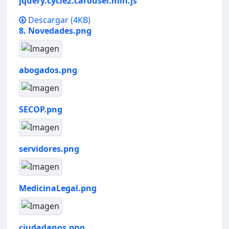
jquery.cycle2.carousel.min.js
Descargar
(4KB)
8. Novedades.png
abogados.png
SECOP.png
servidores.png
MedicinaLegal.png
ciudadanos.png