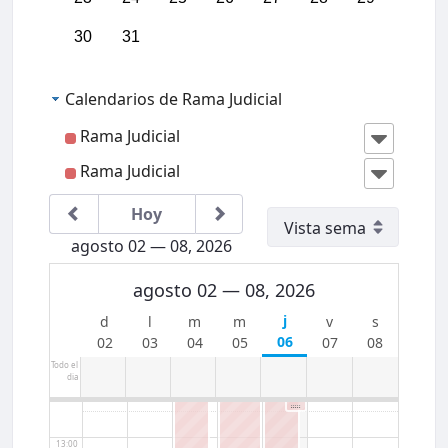
05:00
30
31
06:00
Calendarios de Rama Judicial
Rama Judicial
07:00
Rama Judicial
08:00
IIICon
greso
Hoy
Region
al
09:00
agosto 02 — 08, 2026
Jurisdi
cción
Conten
agosto 02 — 08, 2026
10:00
ciosa
Admini
strativ
a del
06
02
03
04
05
07
08
11:00
Caribe
Col
Todo el
dia
12:00
13:00