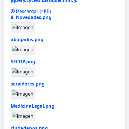
jquery.cycle2.carousel.min.js
Descargar
(4KB)
8. Novedades.png
abogados.png
SECOP.png
servidores.png
MedicinaLegal.png
ciudadanos.png