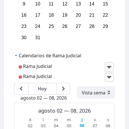
03:00
9
10
11
12
13
14
15
16
17
18
19
20
21
22
04:00
23
24
25
26
27
28
29
05:00
30
31
06:00
Calendarios de Rama Judicial
07:00
Rama Judicial
Rama Judicial
08:00
IIICon
greso
Region
Hoy
al
09:00
Jurisdi
agosto 02 — 08, 2026
cción
Conten
10:00
ciosa
agosto 02 — 08, 2026
Admini
strativ
a del
11:00
06
02
03
04
05
07
08
Caribe