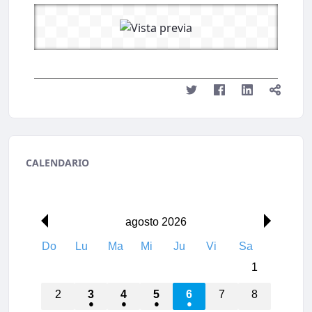
CALENDARIO
00:00
agosto 2026
Do
Lu
Ma
Mi
Ju
Vi
Sa
01:00
1
02:00
2
3
4
5
6
7
8