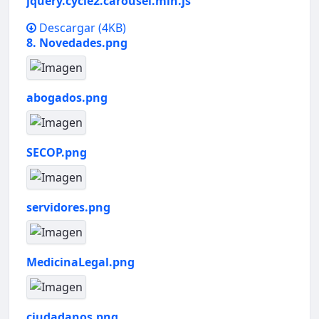
jquery.cycle2.carousel.min.js
Descargar
(4KB)
8. Novedades.png
abogados.png
SECOP.png
servidores.png
MedicinaLegal.png
ciudadanos.png