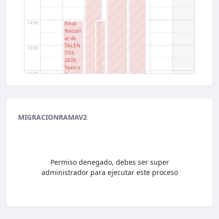
14:00
Final
Nacion
al de
TALEN
15:00
TOS
2026
Teatro
16:00
Robert
o Arias
Pérez
de
17:00
"Colsu
bsidio"
MIGRACIONRAMAV2
18:00
19:00
Permiso denegado, debes ser super
administrador para ejecutar este proceso
20:00
21:00