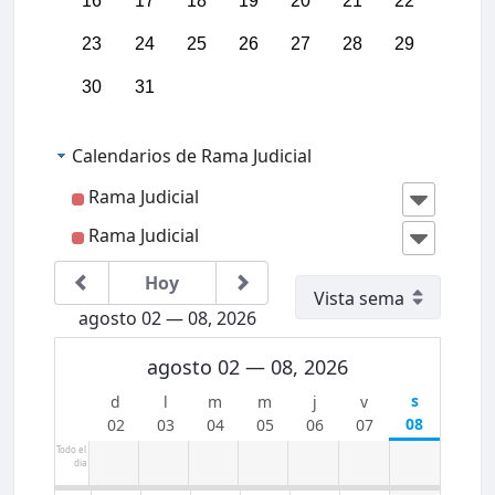
16
17
18
19
20
21
22
23
24
25
26
27
28
29
30
31
Calendarios de Rama Judicial
Rama Judicial
Rama Judicial
00:00
Hoy
01:00
agosto 02 — 08, 2026
02:00
agosto 02 — 08, 2026
03:00
08
02
03
04
05
06
07
Todo el
dia
04:00