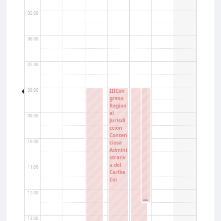
05:00
06:00
07:00
08:00
IIICon
greso
Region
al
09:00
Jurisdi
cción
Conten
10:00
ciosa
Admini
strativ
a del
11:00
Caribe
Col
12:00
13:00