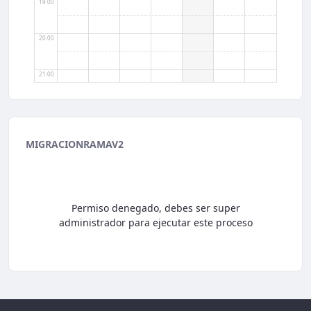
19:00
20:00
21:00
22:00
MIGRACIONRAMAV2
23:00
Permiso denegado, debes ser super
administrador para ejecutar este proceso