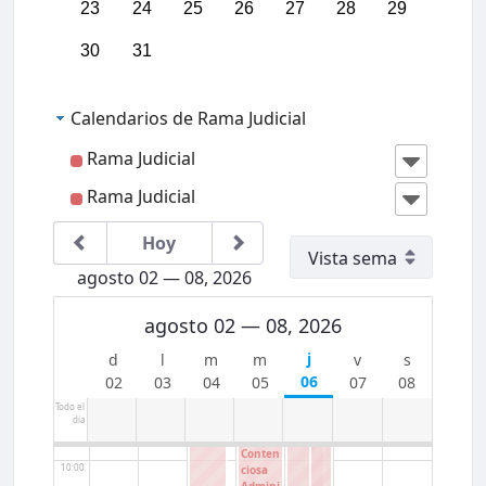
23
24
25
26
27
28
29
02:00
30
31
03:00
Calendarios de Rama Judicial
04:00
Rama Judicial
05:00
Rama Judicial
Hoy
06:00
agosto 02 — 08, 2026
07:00
agosto 02 — 08, 2026
08:00
IIICon
greso
06
02
03
04
05
07
08
Region
al
Todo el
09:00
dia
Jurisdi
cción
Conten
10:00
ciosa
Admini