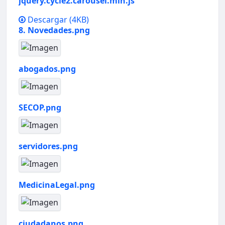
jquery.cycle2.carousel.min.js
Descargar
(4KB)
8. Novedades.png
abogados.png
SECOP.png
servidores.png
MedicinaLegal.png
ciudadanos.png