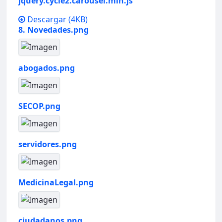
jquery.cycle2.carousel.min.js
Descargar
(4KB)
8. Novedades.png
abogados.png
SECOP.png
servidores.png
MedicinaLegal.png
ciudadanos.png