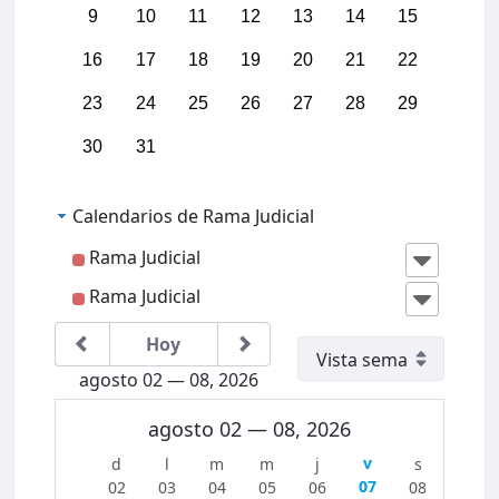
03:00
9
10
11
12
13
14
15
16
17
18
19
20
21
22
04:00
23
24
25
26
27
28
29
05:00
30
31
06:00
Calendarios de Rama Judicial
07:00
Rama Judicial
Rama Judicial
08:00
IIICon
greso
Region
Hoy
al
09:00
Jurisdi
agosto 02 — 08, 2026
cción
Conten
10:00
ciosa
agosto 02 — 08, 2026
Admini
strativ
a del
11:00
07
02
03
04
05
06
08
Caribe