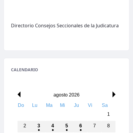
Directorio Consejos Seccionales de la Judicatura
CALENDARIO
00:00
agosto 2026
Do
Lu
Ma
Mi
Ju
Vi
Sa
01:00
1
02:00
2
3
4
5
6
7
8