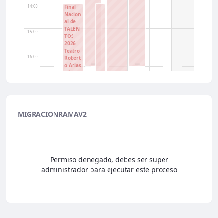
14:00
Final
Nacion
al de
TALEN
15:00
TOS
2026
Teatro
16:00
Robert
o Arias
Pérez
de
17:00
"Colsu
bsidio"
18:00
MIGRACIONRAMAV2
19:00
Permiso denegado, debes ser super
20:00
administrador para ejecutar este proceso
21:00
22:00