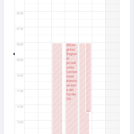
06:00
07:00
08:00
IIICon
greso
Region
al
09:00
Jurisdi
cción
Conten
10:00
ciosa
Admini
strativ
a del
11:00
Caribe
Col
12:00
13:00