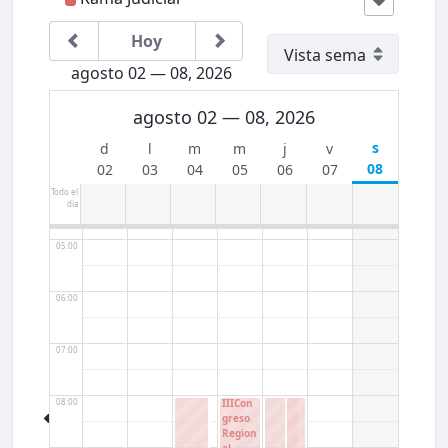
Hoy
01:00
agosto 02 — 08, 2026
02:00
agosto 02 — 08, 2026
03:00
08
02
03
04
05
06
07
Todo el
04:00
dia
05:00
06:00
07:00
08:00
IIICon
greso
Region