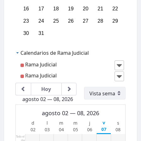
16
17
18
19
20
21
22
04:00
23
24
25
26
27
28
29
05:00
30
31
06:00
Calendarios de Rama Judicial
07:00
Rama Judicial
Rama Judicial
08:00
IIICon
greso
Region
Hoy
al
09:00
Jurisdi
agosto 02 — 08, 2026
cción
Conten
10:00
ciosa
agosto 02 — 08, 2026
Admini
strativ
a del
11:00
07
02
03
04
05
06
08
Caribe
Col
Todo el
dia