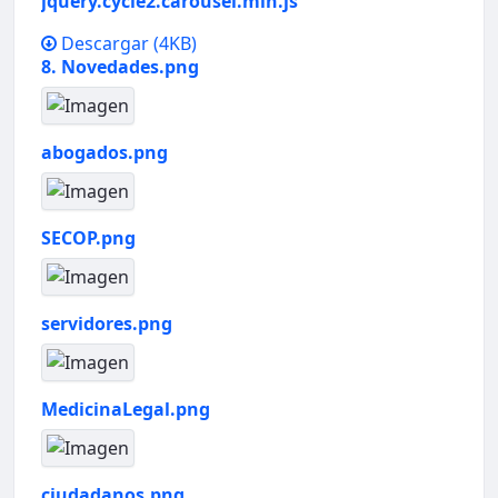
jquery.cycle2.carousel.min.js
Descargar
(4KB)
8. Novedades.png
abogados.png
SECOP.png
servidores.png
MedicinaLegal.png
ciudadanos.png