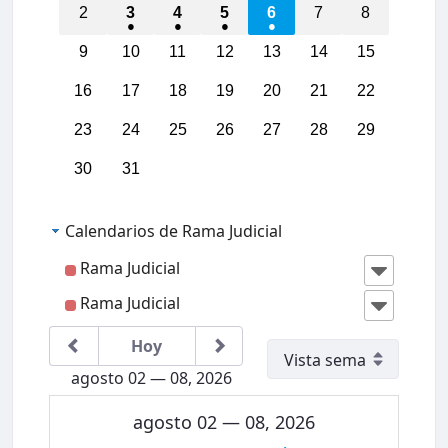
2
3
4
5
6
7
8
03:00
9
10
11
12
13
14
15
16
17
18
19
20
21
22
04:00
23
24
25
26
27
28
29
05:00
30
31
06:00
Calendarios de Rama Judicial
07:00
Rama Judicial
Rama Judicial
08:00
IIICon
greso
Region
Hoy
al
09:00
Jurisdi
agosto 02 — 08, 2026
cción
Conten
10:00
ciosa
agosto 02 — 08, 2026
Admini
strativ