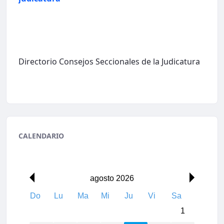
Directorio Consejos Seccionales de la Judicatura
CALENDARIO
00:00
agosto 2026
Do
Lu
Ma
Mi
Ju
Vi
Sa
01:00
1
02:00