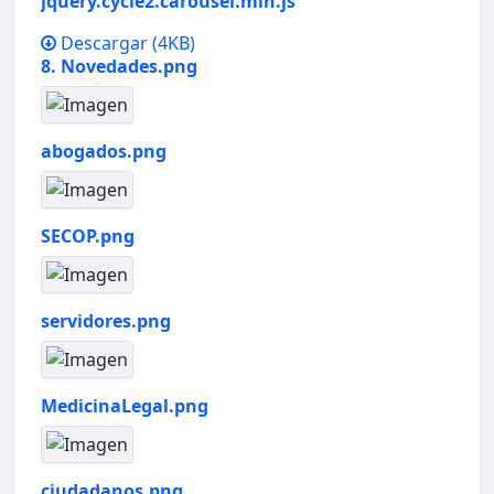
jquery.cycle2.carousel.min.js
Descargar
(4KB)
8. Novedades.png
abogados.png
SECOP.png
servidores.png
MedicinaLegal.png
ciudadanos.png