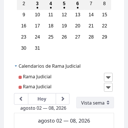
2
3
4
5
6
7
8
01:00
9
10
11
12
13
14
15
16
17
18
19
20
21
22
02:00
23
24
25
26
27
28
29
03:00
30
31
04:00
Calendarios de Rama Judicial
05:00
Rama Judicial
06:00
Rama Judicial
Hoy
07:00
agosto 02 — 08, 2026
08:00
IIICon
agosto 02 — 08, 2026
greso
Region