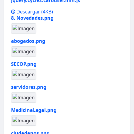
jquery.cycle2.carousel.min.js
Descargar
(4KB)
8. Novedades.png
abogados.png
SECOP.png
servidores.png
MedicinaLegal.png
ciudadanos.png