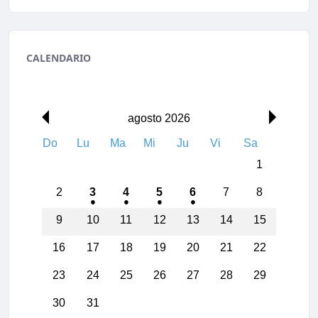
CALENDARIO
00:00
agosto 2026
Do
Lu
Ma
Mi
Ju
Vi
Sa
01:00
1
02:00
2
3
4
5
6
7
8
03:00
9
10
11
12
13
14
15
16
17
18
19
20
21
22
04:00
23
24
25
26
27
28
29
05:00
30
31