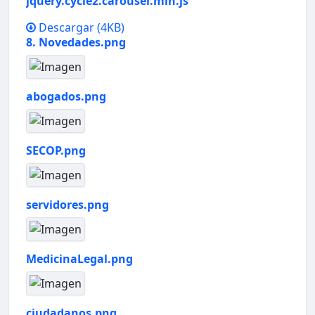
jquery.cycle2.carousel.min.js
Descargar
(4KB)
8. Novedades.png
abogados.png
SECOP.png
servidores.png
MedicinaLegal.png
ciudadanos.png