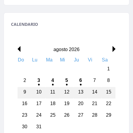
CALENDARIO
00:00
agosto 2026
Do
Lu
Ma
Mi
Ju
Vi
Sa
01:00
1
02:00
2
3
4
5
6
7
8
03:00
9
10
11
12
13
14
15
16
17
18
19
20
21
22
04:00
23
24
25
26
27
28
29
05:00
30
31