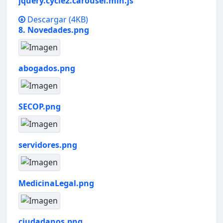
jquery.cycle2.carousel.min.js
Descargar
(4KB)
8. Novedades.png
abogados.png
SECOP.png
servidores.png
MedicinaLegal.png
ciudadanos.png