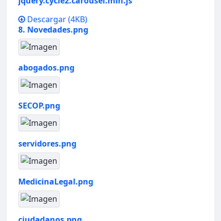
jquery.cycle2.carousel.min.js
Descargar
(4KB)
8. Novedades.png
abogados.png
SECOP.png
servidores.png
MedicinaLegal.png
ciudadanos.png