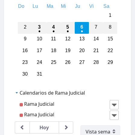
Do
Lu
Ma
Mi
Ju
Vi
Sa
01:00
1
02:00
2
3
4
5
6
7
8
03:00
9
10
11
12
13
14
15
16
17
18
19
20
21
22
04:00
23
24
25
26
27
28
29
05:00
30
31
06:00
Calendarios de Rama Judicial
07:00
Rama Judicial
Rama Judicial
08:00
IIICon
greso
Region
Hoy
al
09:00
Jurisdi