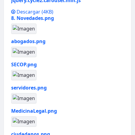
jquery.cycle2.carousel.min.js
Descargar
(4KB)
8. Novedades.png
abogados.png
SECOP.png
servidores.png
MedicinaLegal.png
ciudadanos.png