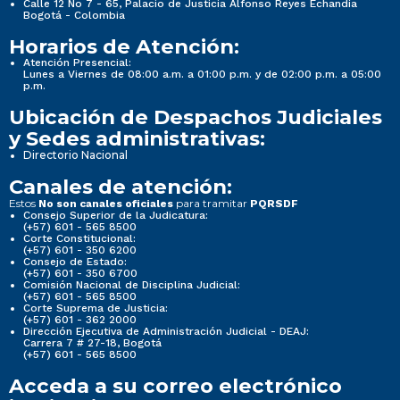
Calle 12 No 7 - 65, Palacio de Justicia Alfonso Reyes Echandía
Bogotá - Colombia
Horarios de Atención:
Atención Presencial:
Lunes a Viernes de 08:00 a.m. a 01:00 p.m. y de 02:00 p.m. a 05:00
p.m.
Ubicación de Despachos Judiciales
y Sedes administrativas:
Directorio Nacional
Canales de atención:
Estos
para tramitar
No son canales oficiales
PQRSDF
Consejo Superior de la Judicatura:
(+57) 601 - 565 8500
Corte Constitucional:
(+57) 601 - 350 6200
Consejo de Estado:
(+57) 601 - 350 6700
Comisión Nacional de Disciplina Judicial:
(+57) 601 - 565 8500
Corte Suprema de Justicia:
(+57) 601 - 362 2000
Dirección Ejecutiva de Administración Judicial - DEAJ:
Carrera 7 # 27-18, Bogotá
(+57) 601 - 565 8500
Acceda a su correo electrónico