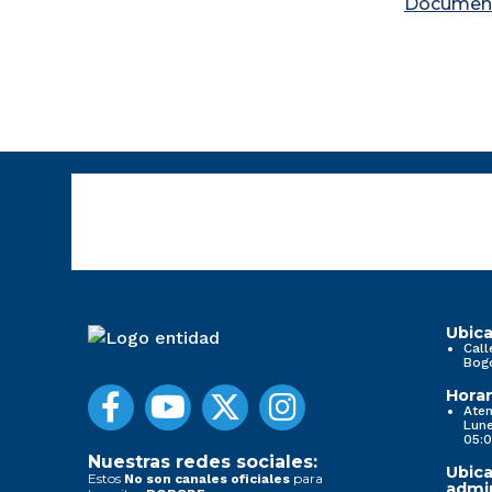
Documen
Ubica
Call
Bog
Horar
Aten
Lune
05:0
Nuestras redes sociales:
Ubica
Estos
para
No son canales oficiales
admin