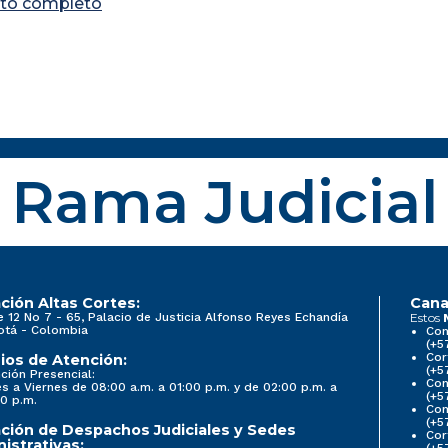
to completo
Rama Judicial
ción Altas Cortes:
Cana
e 12 No 7 - 65, Palacio de Justicia Alfonso Reyes Echandía
Estos
otá - Colombia
Con
(+5
Cor
ios de Atención:
(+5
ción Presencial:
Con
s a Viernes de 08:00 a.m. a 01:00 p.m. y de 02:00 p.m. a
(+5
0 p.m.
Com
(+5
ción de Despachos Judiciales y Sedes
Cor
istrativas:
(+5