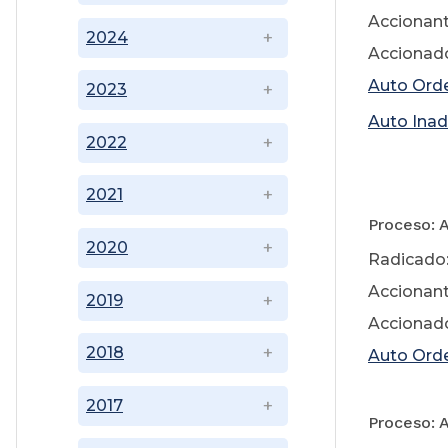
Accionant
2024
Accionado
Auto Ord
2023
Auto Ina
2022
02 
2021
Proceso: 
2020
Radicado:
Accionant
2019
Accionado
2018
Auto Orde
2017
Proceso: 