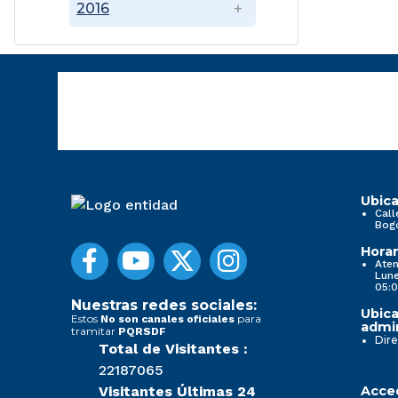
2016
Ubica
Call
Bog
Horar
Aten
Lune
05:0
Nuestras redes sociales:
Ubica
Estos
para
No son canales oficiales
admin
tramitar
PQRSDF
Dire
Total de Visitantes :
22187065
Visitantes Últimas 24
Acced