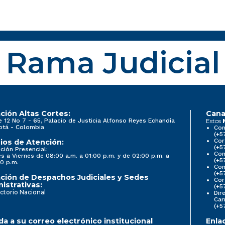
Rama Judicial
ción Altas Cortes:
Cana
e 12 No 7 - 65, Palacio de Justicia Alfonso Reyes Echandía
Estos
otá - Colombia
Con
(+5
Cor
ios de Atención:
(+5
ción Presencial:
Con
s a Viernes de 08:00 a.m. a 01:00 p.m. y de 02:00 p.m. a
(+5
0 p.m.
Com
(+5
ción de Despachos Judiciales y Sedes
Cor
istrativas:
(+5
ctorio Nacional
Dir
Car
(+5
a a su correo electrónico institucional
Enla