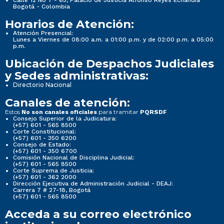
Calle 12 No 7 - 65, Palacio de Justicia Alfonso Reyes Echandía
Bogotá - Colombia
Horarios de Atención:
Atención Presencial:
Lunes a Viernes de 08:00 a.m. a 01:00 p.m. y de 02:00 p.m. a 05:00
p.m.
Ubicación de Despachos Judiciales
y Sedes administrativas:
Directorio Nacional
Canales de atención:
Estos
para tramitar
No son canales oficiales
PQRSDF
Consejo Superior de la Judicatura:
(+57) 601 - 565 8500
Corte Constitucional:
(+57) 601 - 350 6200
Consejo de Estado:
(+57) 601 - 350 6700
Comisión Nacional de Disciplina Judicial:
(+57) 601 - 565 8500
Corte Suprema de Justicia:
(+57) 601 - 362 2000
Dirección Ejecutiva de Administración Judicial - DEAJ:
Carrera 7 # 27-18, Bogotá
(+57) 601 - 565 8500
Acceda a su correo electrónico