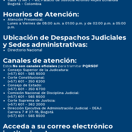
Calle 12 No 7 - 65, Palacio de Justicia Alfonso Reyes Echandía
Bogotá - Colombia
Horarios de Atención:
Atención Presencial:
Lunes a Viernes de 08:00 a.m. a 01:00 p.m. y de 02:00 p.m. a 05:00
p.m.
Ubicación de Despachos Judiciales
y Sedes administrativas:
Directorio Nacional
Canales de atención:
Estos
para tramitar
No son canales oficiales
PQRSDF
Consejo Superior de la Judicatura:
(+57) 601 - 565 8500
Corte Constitucional:
(+57) 601 - 350 6200
Consejo de Estado:
(+57) 601 - 350 6700
Comisión Nacional de Disciplina Judicial:
(+57) 601 - 565 8500
Corte Suprema de Justicia:
(+57) 601 - 362 2000
Dirección Ejecutiva de Administración Judicial - DEAJ:
Carrera 7 # 27-18, Bogotá
(+57) 601 - 565 8500
Acceda a su correo electrónico