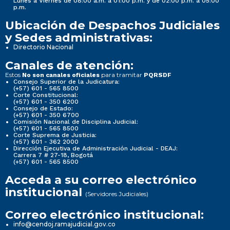
Lunes a Viernes de 08:00 a.m. a 01:00 p.m. y de 02:00 p.m. a 05:00
p.m.
Ubicación de Despachos Judiciales
y Sedes administrativas:
Directorio Nacional
Canales de atención:
Estos
para tramitar
No son canales oficiales
PQRSDF
Consejo Superior de la Judicatura:
(+57) 601 - 565 8500
Corte Constitucional:
(+57) 601 - 350 6200
Consejo de Estado:
(+57) 601 - 350 6700
Comisión Nacional de Disciplina Judicial:
(+57) 601 - 565 8500
Corte Suprema de Justicia:
(+57) 601 - 362 2000
Dirección Ejecutiva de Administración Judicial - DEAJ:
Carrera 7 # 27-18, Bogotá
(+57) 601 - 565 8500
Acceda a su correo electrónico
institucional
(Servidores Judiciales)
Correo electrónico institucional:
info@cendoj.ramajudicial.gov.co