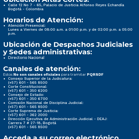
Calle 12 No 7 - 65, Palacio de Justicia Alfonso Reyes Echandía
Bogotá - Colombia
Horarios de Atención:
Atención Presencial:
Lunes a Viernes de 08:00 a.m. a 01:00 p.m. y de 02:00 p.m. a 05:00
p.m.
Ubicación de Despachos Judiciales
y Sedes administrativas:
Directorio Nacional
Canales de atención:
Estos
para tramitar
No son canales oficiales
PQRSDF
Consejo Superior de la Judicatura:
(+57) 601 - 565 8500
Corte Constitucional:
(+57) 601 - 350 6200
Consejo de Estado:
(+57) 601 - 350 6700
Comisión Nacional de Disciplina Judicial:
(+57) 601 - 565 8500
Corte Suprema de Justicia:
(+57) 601 - 362 2000
Dirección Ejecutiva de Administración Judicial - DEAJ:
Carrera 7 # 27-18, Bogotá
(+57) 601 - 565 8500
Acceda a su correo electrónico