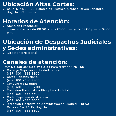
Ubicación Altas Cortes:
Calle 12 No 7 - 65, Palacio de Justicia Alfonso Reyes Echandía
Bogotá - Colombia
Horarios de Atención:
Atención Presencial:
Lunes a Viernes de 08:00 a.m. a 01:00 p.m. y de 02:00 p.m. a 05:00
p.m.
Ubicación de Despachos Judiciales
y Sedes administrativas:
Directorio Nacional
Canales de atención:
Estos
para tramitar
No son canales oficiales
PQRSDF
Consejo Superior de la Judicatura:
(+57) 601 - 565 8500
Corte Constitucional:
(+57) 601 - 350 6200
Consejo de Estado:
(+57) 601 - 350 6700
Comisión Nacional de Disciplina Judicial:
(+57) 601 - 565 8500
Corte Suprema de Justicia:
(+57) 601 - 362 2000
Dirección Ejecutiva de Administración Judicial - DEAJ:
Carrera 7 # 27-18, Bogotá
(+57) 601 - 565 8500