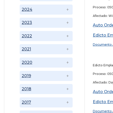
Proceso: 050
2024
Afectado: Wi
2023
Auto Ord
Edicto Em
2022
Documento 
2021
2020
Edicto Empla
Proceso: 05
2019
Afectado: Da
2018
Auto Ord
Edicto Em
2017
Documento 