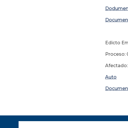
D
odumen
Documen
09
Edicto Em
Proceso: 0
Afectado: 
Auto
Documen