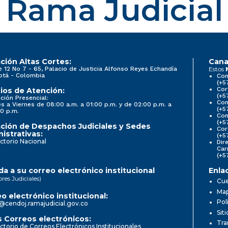
Rama Judicial
ción Altas Cortes:
Cana
e 12 No 7 - 65, Palacio de Justicia Alfonso Reyes Echandía
Estos
otá - Colombia
Con
(+5
Cor
ios de Atención:
(+5
ción Presencial:
Con
s a Viernes de 08:00 a.m. a 01:00 p.m. y de 02:00 p.m. a
(+5
0 p.m.
Com
(+5
ción de Despachos Judiciales y Sedes
Cor
istrativas:
(+5
ctorio Nacional
Dir
Car
(+5
a a su correo electrónico institucional
Enla
ores Judiciales)
Cue
Map
o electrónico institucional:
Pol
@cendoj.ramajudicial.gov.co
Sit
 Correos electrónicos:
Tra
ctorio de Correos Electrónicos Institucionales