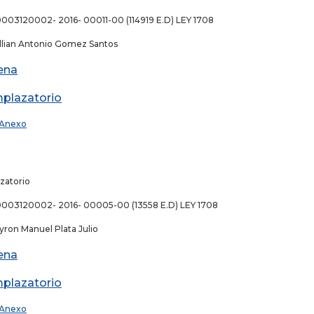
003120002- 2016- 00011-00 (114919 E.D) LEY 1708
llian Antonio Gomez Santos
ena
plazatorio
Anexo
zatorio
0003120002- 2016- 00005-00 (13558 E.D) LEY 1708
yron Manuel Plata Julio
ena
plazatorio
Anexo