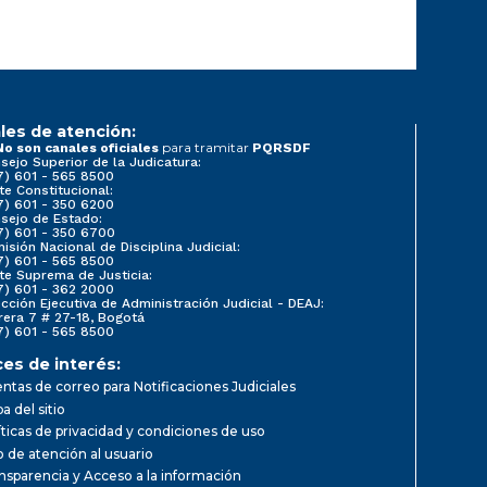
les de atención:
para tramitar
No son canales oficiales
PQRSDF
sejo Superior de la Judicatura:
7) 601 - 565 8500
te Constitucional:
7) 601 - 350 6200
sejo de Estado:
7) 601 - 350 6700
isión Nacional de Disciplina Judicial:
7) 601 - 565 8500
te Suprema de Justicia:
7) 601 - 362 2000
ección Ejecutiva de Administración Judicial - DEAJ:
rera 7 # 27-18, Bogotá
7) 601 - 565 8500
ces de interés:
ntas de correo para Notificaciones Judiciales
a del sitio
íticas de privacidad y condiciones de uso
io de atención al usuario
nsparencia y Acceso a la información