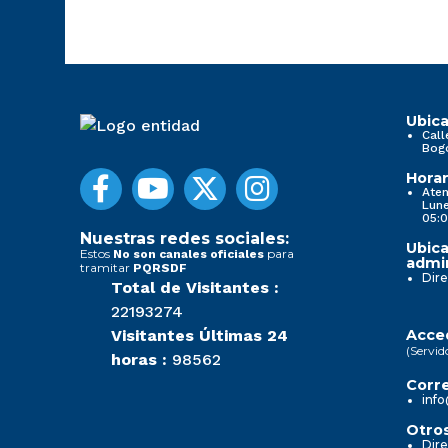
Ubica
Call
Bog
Horar
Aten
Lune
05:0
Nuestras redes sociales:
Ubica
Estos
para
No son canales oficiales
admin
tramitar
PQRSDF
Dire
Total de Visitantes :
22193274
Visitantes Últimas 24
Acced
(Servid
horas :
98562
Corre
info
Otros
Dire