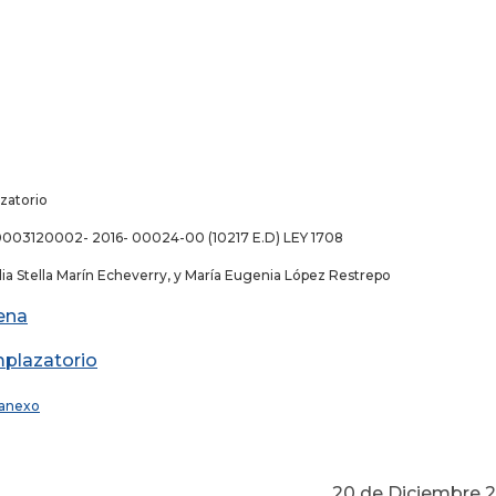
zatorio
0003120002- 2016- 00024-00 (10217 E.D) LEY 1708
dia Stella Marín Echeverry, y María Eugenia López Restrepo
ena
plazatorio
anexo
 de Diciembre 201