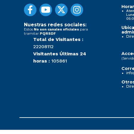
Horar
Aten
Lune
05:0
Nuestras redes sociales:
Ubica
Estos
para
No son canales oficiales
admin
tramitar
PQRSDF
Dire
Total de Visitantes :
22208112
Visitantes Últimas 24
Acced
(Servid
horas :
105861
Corre
info
Otros
Dire