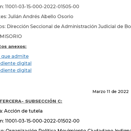
n: 11001-03-15-000-2022-01505-00
es: Julián Andrés Abello Osorio
s: Dirección Seccional de Administración Judicial de B
MISORIO
os anexos:
 que admite
diente digital
diente digital
rzo 11 de 2022
 TERCERA
- SUBSECCIÓN C:
a: Acción de tutela
n: 11001-03-15-000-2022-01502-00
e: Organización Política Movimiento Ciudadano Indig