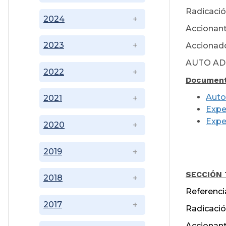
Radicació
2024
Accionant
2023
Accionado
AUTO AD
2022
Document
Auto
2021
Expe
Expe
2020
2019
Ma
SECCIÓN
2018
Referenci
2017
Radicació
Accionant