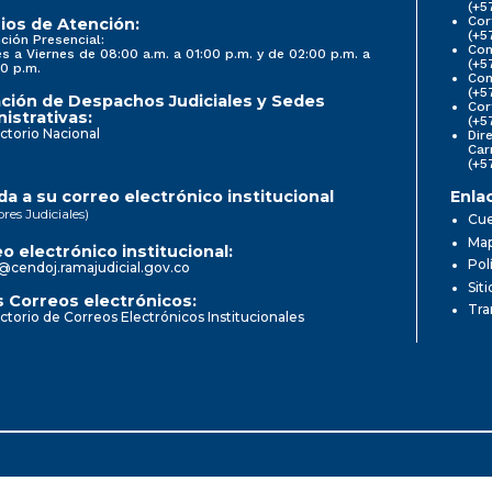
(+5
Cor
ios de Atención:
(+5
ción Presencial:
Con
s a Viernes de 08:00 a.m. a 01:00 p.m. y de 02:00 p.m. a
(+5
0 p.m.
Com
(+5
ción de Despachos Judiciales y Sedes
Cor
istrativas:
(+5
ctorio Nacional
Dir
Car
(+5
a a su correo electrónico institucional
Enla
ores Judiciales)
Cue
Map
o electrónico institucional:
Pol
@cendoj.ramajudicial.gov.co
Sit
 Correos electrónicos:
Tra
ctorio de Correos Electrónicos Institucionales